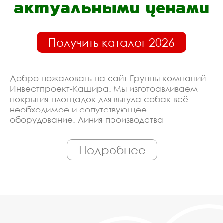
актуальными ценами
Получить каталог 2026
Добро пожаловать на сайт Группы компаний
Инвестпроект-Кашира. Мы изготоавливаем
покрытия площадок для выгула собак всё
необходимое и сопутствующее
оборудование. Линия производства
оборудована современными ЧПУ станками,
работает только квалифицированный
Подробнее
персонал. Поэтому Вы всегда можете
рассчитывать на исключительно высокую
надёжность. Автоматизация производства
позволяет нам сохранять низкие цены - вы
можете купить у нас покрытия площадок для
выгула собак в Кашире, действительно, очень
дешево. Наши менеджеры сделают Вам