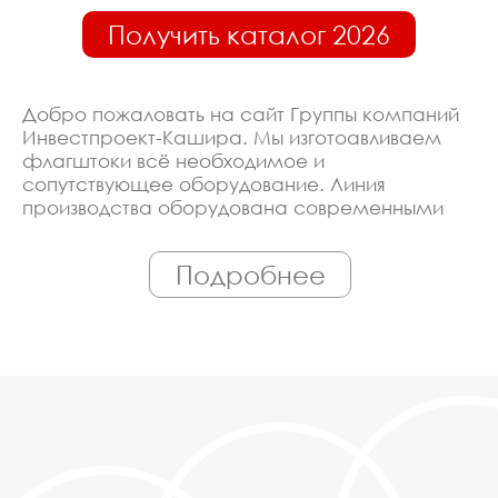
Получить каталог 2026
Добро пожаловать на сайт Группы компаний
Инвестпроект-Кашира. Мы изготоавливаем
флагштоки всё необходимое и
сопутствующее оборудование. Линия
производства оборудована современными
ЧПУ станками, работает только
квалифицированный персонал. Поэтому Вы
Подробнее
всегда можете рассчитывать на
исключительно высокую надёжность.
Автоматизация производства позволяет нам
сохранять низкие цены - вы можете купить у
нас флагштоки в Кашире, действительно,
очень дешево. Наши менеджеры сделают
Вам спецпредложение и индивидуальные
скидки. Всё наше оборудование
сертифицировано по ГОСТ. Используем
только экологически чистые материалы.