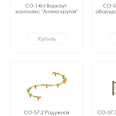
СО-14М Воркаут-
СО-5
комплекс "Лиана крутая"
оборудо
Купить
СО-57.2 Радужная
СО-37.