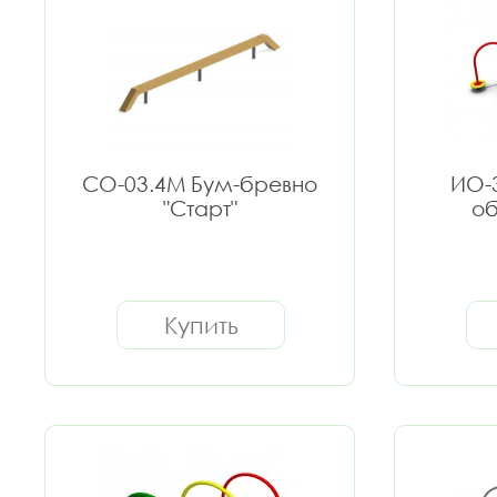
СО-03.4М Бум-бревно
ИО-
"Старт"
об
Купить