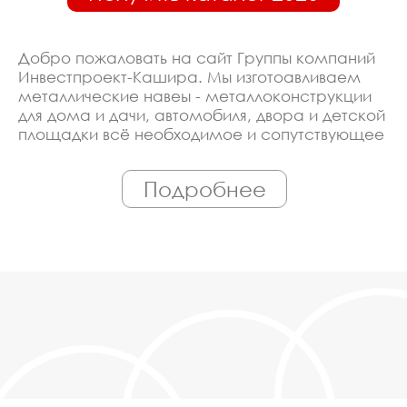
Добро пожаловать на сайт Группы компаний
Инвестпроект-Кашира. Мы изготоавливаем
металлические навеы - металлоконструкции
для дома и дачи, автомобиля, двора и детской
площадки всё необходимое и сопутствующее
оборудование. Линия производства
оборудована современными ЧПУ станками,
Подробнее
работает только квалифицированный
персонал. Поэтому Вы всегда можете
рассчитывать на исключительно высокую
надёжность. Автоматизация производства
позволяет нам сохранять низкие цены - вы
можете купить у нас металлические навеы -
металлоконструкции для дома и дачи,
автомобиля, двора и детской площадки в
Кашире, действительно, очень дешево. Наши
менеджеры сделают Вам спецпредложение и
индивидуальные скидки. Всё наше
оборудование сертифицировано по ГОСТ.