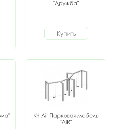
"Дружба"
Купить
зма"
КЧ-Air Парковая мебель
"AIR"