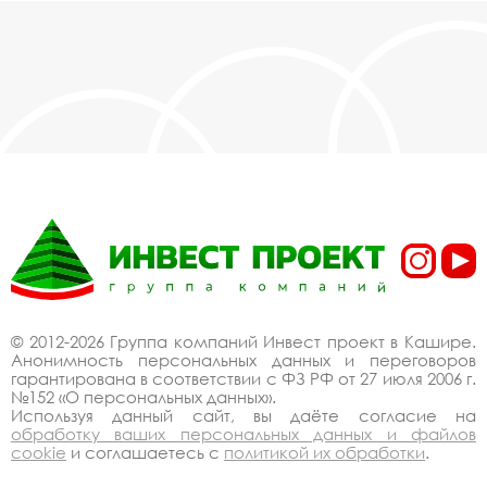
можете купить у нас покрытия детских и
спортивных площадок из резиновой epdm
крошки с укладкой в Кашире, действительно,
очень дешево. Наши менеджеры сделают
Вам спецпредложение и индивидуальные
скидки. Всё наше оборудование
сертифицировано по ГОСТ. Используем
только экологически чистые материалы.
Можем производить оборудование покрытия
детских и спортивных площадок из резиновой
epdm крошки с укладкой под заказ, по
Вашему проекту.
Спецпредложение от
© 2012-2026 Группа компаний Инвест проект в Кашире.
производителя на
Анонимность персональных данных и переговоров
гарантирована в соответствии с ФЗ РФ от 27 июля 2006 г.
покрытия детских и
№152 «О персональных данных».
Используя данный сайт, вы даёте согласие на
спортивных площадок
обработку ваших персональных данных и файлов
cookie
и соглашаетесь с
политикой их обработки
.
из резиновой epdm