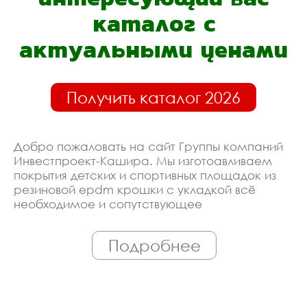
каталог с
актуальными ценами
Получить каталог 2026
Добро пожаловать на сайт Группы компаний
Инвестпроект-Кашира. Мы изготоавливаем
покрытия детских и спортивных площадок из
резиновой epdm крошки с укладкой всё
необходимое и сопутствующее
оборудование. Линия производства
оборудована современными ЧПУ станками,
Подробнее
работает только квалифицированный
персонал. Поэтому Вы всегда можете
рассчитывать на исключительно высокую
надёжность. Автоматизация производства
позволяет нам сохранять низкие цены - вы